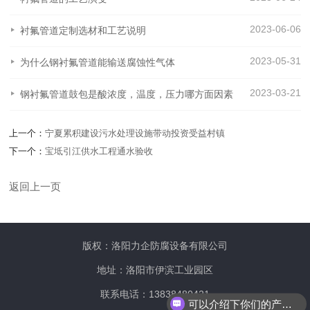
2023-06-06
衬氟管道定制选材和工艺说明
2023-05-31
为什么钢衬氟管道能输送腐蚀性气体
2023-03-21
钢衬氟管道鼓包是酸浓度，温度，压力哪方面因素
上一个：
宁夏累积建设污水处理设施带动投资受益村镇
下一个：
宝坻引江供水工程通水验收
返回上一页
版权：洛阳力企防腐设备有限公司
地址：洛阳市伊滨工业园区
联系电话：13838480421
可以介绍下你们的产品么？