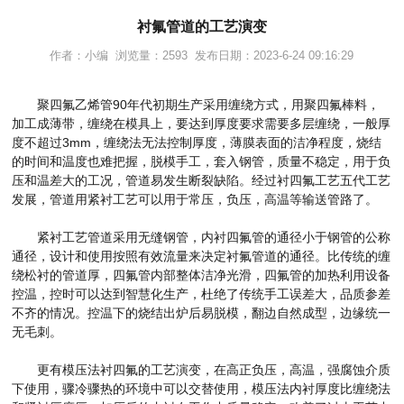
衬氟管道的工艺演变
作者：小编 浏览量：2593 发布日期：2023-6-24 09:16:29
聚四氟乙烯管90年代初期生产采用缠绕方式，用聚四氟棒料，
加工成薄带，缠绕在模具上，要达到厚度要求需要多层缠绕，一般厚
度不超过3mm，缠绕法无法控制厚度，薄膜表面的洁净程度，烧结
的时间和温度也难把握，脱模手工，套入钢管，质量不稳定，用于负
压和温差大的工况，管道易发生断裂缺陷。经过衬四氟工艺五代工艺
发展，管道用紧衬工艺可以用于常压，负压，高温等输送管路了。
紧衬工艺管道采用无缝钢管，内衬四氟管的通径小于钢管的公称
通径，设计和使用按照有效流量来决定衬氟管道的通径。比传统的缠
绕松衬的管道厚，四氟管内部整体洁净光滑，四氟管的加热利用设备
控温，控时可以达到智慧化生产，杜绝了传统手工误差大，品质参差
不齐的情况。控温下的烧结出炉后易脱模，翻边自然成型，边缘统一
无毛刺。
更有模压法衬四氟的工艺演变，在高正负压，高温，强腐蚀介质
下使用，骤冷骤热的环境中可以交替使用，模压法内衬厚度比缠绕法