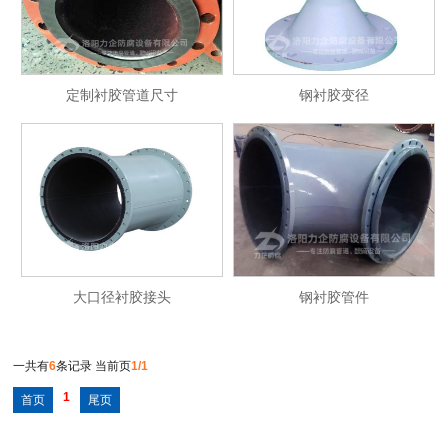
定制衬胶管道尺寸
钢衬胶变径
大口径衬胶接头
钢衬胶管件
一共有
6
条记录 当前页
1/1
1
首页
尾页