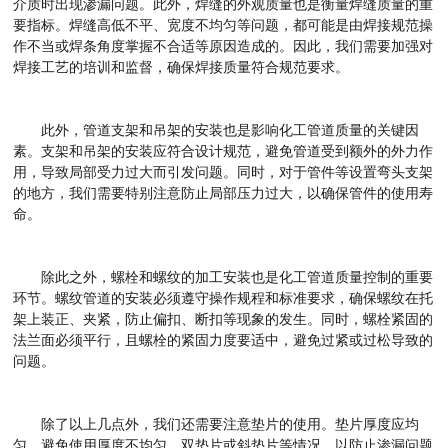
介质时出现渗漏问题。此外，焊缝的外观质量也是衡量焊缝质量的重
要指标。焊缝高低不平、宽度不均匀等问题，都可能是由焊接规范操
作不当或焊条角度掌握不合适等原因造成的。因此，我们需要加强对
焊接工艺的培训和监督，确保焊接质量符合规范要求。
此外，管道支架和吊架的安装也是影响化工管道质量的关键因
素。支架和吊架的安装应符合设计规范，避免管道受到额外的外力作
用，导致局部受力过大而引发问题。同时，对于管件等设置弯头支架
的地方，我们需要特别注意防止局部压力过大，以确保管件的使用寿
命。
除此之外
，螺栓和螺纹的加工安装也是化工管道质量控制的重要
环节。螺纹管道的安装必须遵守操作规程和标准要求，确保螺纹在托
架上装正、夹紧，防止偏扣、断扣等现象的发生。同时，螺栓紧固的
法兰面必须平行，且螺栓的紧固力度要适中，避免过紧或过松导致的
问题。
除了以上几点外，我们还需要注意垫片的使用。垫片厚度应均
匀，避免使用厚度不均匀、双垫片或斜垫片等情况，以防止渗漏问题