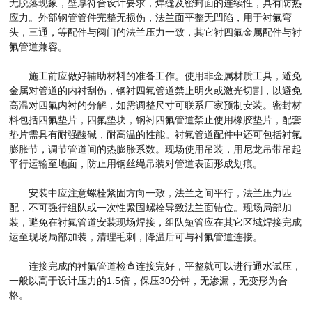
无脱落现象，壁厚符合设计要求，焊缝及密封面的连续性，具有防热
应力。外部钢管管件完整无损伤，法兰面平整无凹陷，用于衬氟弯
头，三通，等配件与阀门的法兰压力一致，其它衬四氟金属配件与衬
氟管道兼容。
施工前应做好辅助材料的准备工作。使用非金属材质工具，避免
金属对管道的内衬刮伤，钢衬四氟管道禁止明火或激光切割，以避免
高温对四氟内衬的分解，如需调整尺寸可联系厂家预制安装。密封材
料包括四氟垫片，四氟垫块，钢衬四氟管道禁止使用橡胶垫片，配套
垫片需具有耐强酸碱，耐高温的性能。衬氟管道配件中还可包括衬氟
膨胀节，调节管道间的热膨胀系数。
现场使用吊装，用尼龙吊带吊起
平行运输至地面，防止用钢丝绳吊装对管道表面形成划痕。
安装中应注意螺栓紧固方向一致，法兰之间平行，法兰压力匹
配，不可强行组队或一次性紧固螺栓导致法兰面错位。现场局部加
装，避免在衬氟管道安装现场焊接，组队短管应在其它区域焊接完成
运至现场局部加装，清理毛刺，降温后可与衬氟管道连接。
连接完成的衬氟管道检查连接完好，平整就可以进行通水试压，
一般以高于设计压力的1.5倍，保压30分钟，无渗漏，无变形为合
格。