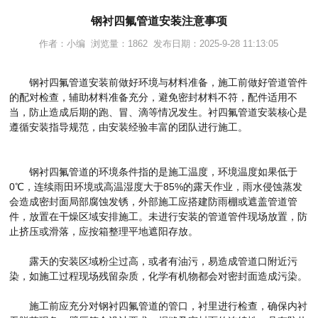
钢衬四氟管道安装注意事项
作者：小编 浏览量：1862 发布日期：2025-9-28 11:13:05
钢衬四氟管道安装前做好环境与材料准备，施工前做好管道管件
的配对检查，辅助材料准备充分，避免密封材料不符，配件适用不
当，防止造成后期的跑、冒、滴等情况发生。衬四氟管道安装核心是
遵循安装指导规范，由安装经验丰富的团队进行施工。
钢衬四氟管道的环境条件指的是施工温度，环境温度如果低于
0℃，连续雨田环境或高温湿度大于85%的露天作业，雨水侵蚀蒸发
会造成密封面局部腐蚀发锈，外部施工应搭建防雨棚或遮盖管道管
件，放置在干燥区域安排施工。未进行安装的管道管件现场放置，防
止挤压或滑落，应按箱整理平地遮阳存放。
露天的安装区域粉尘过高，或者有油污，易造成管道口附近污
染，如施工过程现场残留杂质，化学有机物都会对密封面造成污染。
施工前应充分对钢衬四氟管道的管口，衬里进行检查，确保内衬