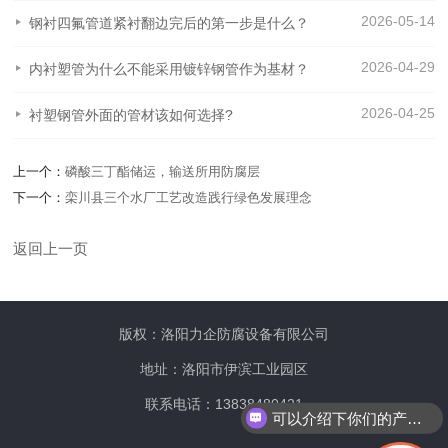
2026-05-14
钢衬四氟管道紧衬翻边完后的第一步是什么？
2026-04-29
内衬塑管为什么不能采用镀锌钢管作为基材？
2026-04-25
衬塑钢管外面的管材该如何选择?
上一个：
磷酸三丁酯储运，输送所用防腐层
下一个：
栾川县三个水厂工艺改造践行绿色发展理念
返回上一页
版权：洛阳力企防腐设备有限公司
地址：洛阳市伊滨工业园区
联系电话：13838480421
可以介绍下你们的产品么？