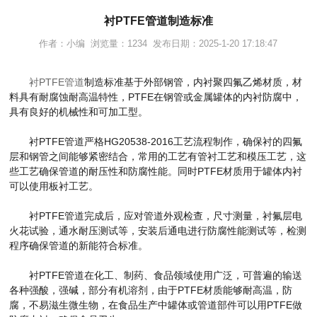
衬PTFE管道制造标准
作者：小编 浏览量：1234 发布日期：2025-1-20 17:18:47
衬PTFE管道
制造标准基于外部钢管，内衬聚四氟乙烯材质，材
料具有耐腐蚀耐高温特性，PTFE在钢管或金属罐体的内衬防腐中，
具有良好的机械性和可加工型。
衬PTFE管道严格HG20538-2016工艺流程制作，确保衬的四氟
层和钢管之间能够紧密结合，常用的工艺有管衬工艺和模压工艺，这
些工艺确保管道的耐压性和防腐性能。同时PTFE材质用于罐体内衬
可以使用板衬工艺。
衬PTFE管道完成后，应对管道外观检查，尺寸测量，衬氟层电
火花试验，通水耐压测试等，安装后通电进行防腐性能测试等，检测
程序确保管道的新能符合标准。
衬PTFE管道在化工、制药、食品领域使用广泛，可普遍的输送
各种强酸，强碱，部分有机溶剂，由于PTFE材质能够耐高温，防
腐，不易滋生微生物，在食品生产中罐体或管道部件可以用PTFE做